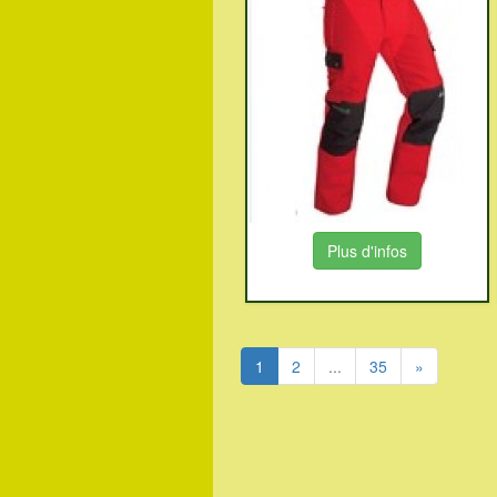
Plus d'infos
Suivant
1
2
...
35
»