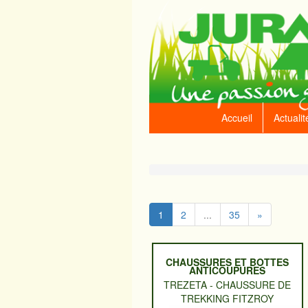
Accueil
Actualit
Suivant
1
2
...
35
»
CHAUSSURES ET BOTTES
ANTICOUPURES
TREZETA
-
CHAUSSURE DE
TREKKING FITZROY