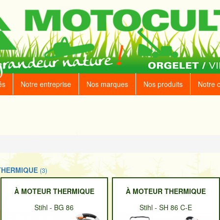
és
Notre entreprise
Nos marques
Nos produits
Notre 
THERMIQUE
(3)
À MOTEUR THERMIQUE
À MOTEUR THERMIQUE
Stihl
-
BG 86
Stihl
-
SH 86 C-E