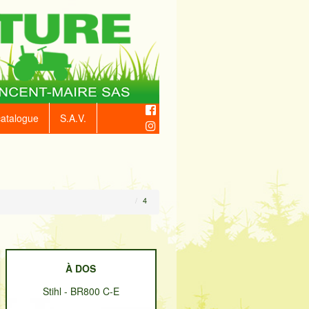
catalogue
S.A.V.
4
À DOS
Stihl
-
BR800 C-E